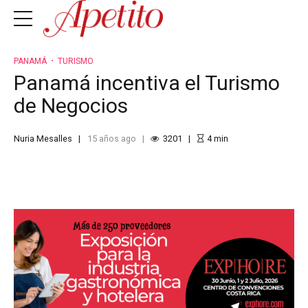
PANAMÁ
TURISMO
Panamá incentiva el Turismo
de Negocios
Nuria Mesalles
15 años ago
3201
4
min