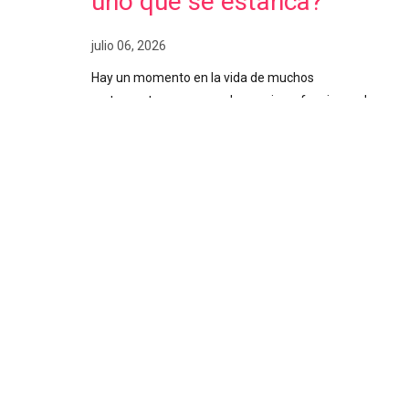
uno que se estanca?
julio 06, 2026
Hay un momento en la vida de muchos
restauranteros en que el negocio ya funciona; el
salón se llena, el equipo conoce su trabajo, los
clientes regresan y aun así algo frena el siguiente
paso. La idea de crecer o abrir un segundo local
existe hace meses, pero nunca termina de cuajar. O
se abrió, y administrarlo se volvió más complicado
de lo esperado. Ese freno casi siempre tiene el
mismo origen: tomar decisiones importantes sin
información confiable. Decisiones a ciegas Cuando
el negocio inicia y el dueño está presente todos los
días, la intuición puede funcionar. Se siente
cuando…
Pairing