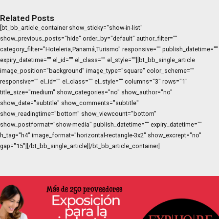
Related Posts
[bt_bb_article_container show_sticky="show-in-list"
show_previous_posts="hide" order_by="default" author_filter=""
category_filter="Hoteleria,Panamá,Turismo" responsive="" publish_datetime=""
expiry_datetime="" el_id="" el_class="" el_style=""][bt_bb_single_article
image_position="background" image_type="square" color_scheme=""
responsive="" el_id="" el_class="" el_style="" columns="3" rows="1"
title_size="medium" show_categories="no" show_author="no"
show_date="subtitle" show_comments="subtitle"
show_readingtime="bottom" show_viewcount="bottom"
show_postformat="show-media" publish_datetime="" expiry_datetime=""
h_tag="h4" image_format="horizontal-rectangle-3x2" show_excrept="no"
gap="15"][/bt_bb_single_article][/bt_bb_article_container]