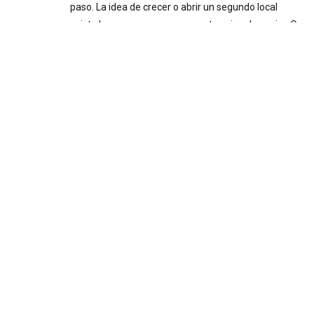
paso. La idea de crecer o abrir un segundo local
existe hace meses, pero nunca termina de cuajar. O
se abrió, y administrarlo se volvió más complicado
de lo esperado. Ese freno casi siempre tiene el
mismo origen: tomar decisiones importantes sin
información confiable. Decisiones a ciegas Cuando
el negocio inicia y el dueño está presente todos los
días, la intuición puede funcionar. Se siente
cuando…
Pairing
Festival:experiencia
gastronómica inspirada en
los sabores de Estados
Unidos
julio 06, 2026