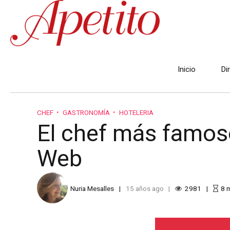
Inicio
Di
CHEF
GASTRONOMÍA
HOTELERIA
El chef más famoso
Web
Nuria Mesalles
15 años ago
2981
8
m