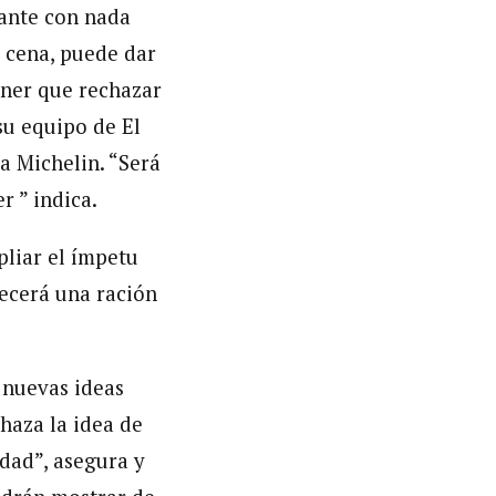
rante con nada
a cena, puede dar
ener que rechazar
su equipo de El
a Michelin. “Será
 ” indica.
pliar el ímpetu
recerá una ración
e nuevas ideas
haza la idea de
idad”, asegura y