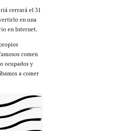
riá cerrará el 31
vertirlo en una
io en Internet.
propios
s famosos comen
do ocupados y
 íbamos a comer