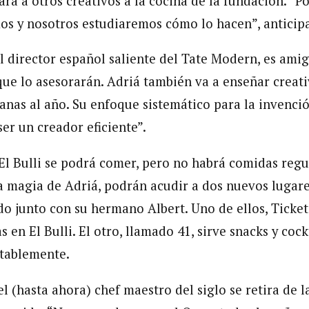
ará a otros creativos a la cocina de la fundación. “
s y nosotros estudiaremos cómo lo hacen”, anticipa
el director español saliente del Tate Modern, es ami
 que lo asesorarán. Adriá también va a enseñar creat
nas al año. Su enfoque sistemático para la invenci
er un creador eficiente”.
El Bulli se podrá comer, pero no habrá comidas regu
a magia de Adriá, podrán acudir a dos nuevos lugar
o junto con su hermano Albert. Uno de ellos, Tickets
 en El Bulli. El otro, llamado 41, sirve snacks y coc
itablemente.
l (hasta ahora) chef maestro del siglo se retira de l