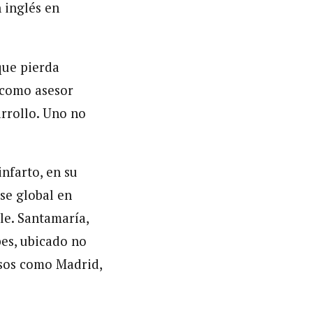
n inglés en
que pierda
, como asesor
rrollo. Uno no
nfarto, en su
rse global en
le. Santamaría,
bes, ubicado no
rsos como Madrid,