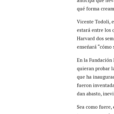
anticipa que llev
qué forma creamo
Vicente Todoli, 
estará entre los
Harvard dos sema
enseñará “cómo s
En la Fundación 
quieran probar l
que ha inaugurad
fueron inventadas
dan abasto, inev
Sea como fuere, e