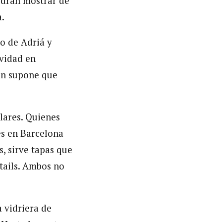
Podrán mostrar de
.
go de Adriá y
ividad en
ón supone que
lares. Quienes
es en Barcelona
, sirve tapas que
ktails. Ambos no
a vidriera de