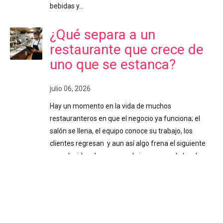
bebidas y…
¿Qué separa a un
restaurante que crece de
uno que se estanca?
julio 06, 2026
Hay un momento en la vida de muchos
restauranteros en que el negocio ya funciona; el
salón se llena, el equipo conoce su trabajo, los
clientes regresan y aun así algo frena el siguiente
paso. La idea de crecer o abrir un segundo local
existe hace meses, pero nunca termina de cuajar. O
se abrió, y administrarlo se volvió más complicado
de lo esperado. Ese freno casi siempre tiene el
mismo origen: tomar decisiones importantes sin
información confiable. Decisiones a ciegas Cuando