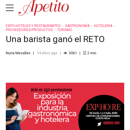
EXPO-HOTELES Y RESTAURANTES
GASTRONOMÍA
HOTELERIA
PROVEEDORES/PRODUCTOS
TURISMO
Una barista ganó el RETO
Nuria Mesalles
14 años ago
3061
2
min