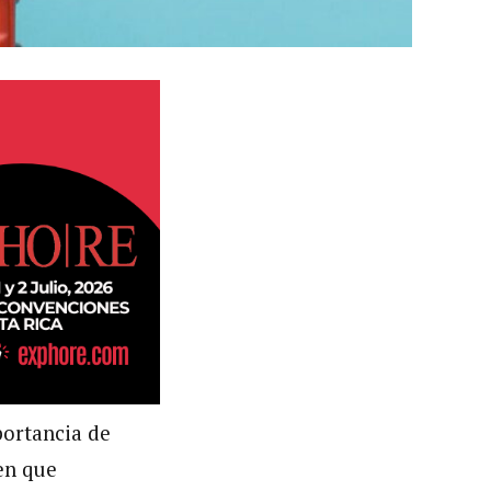
portancia de
 en que