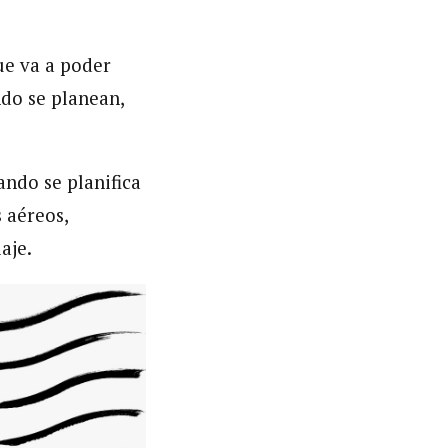
ue va a poder
ndo se planean,
ndo se planifica
 aéreos,
aje.