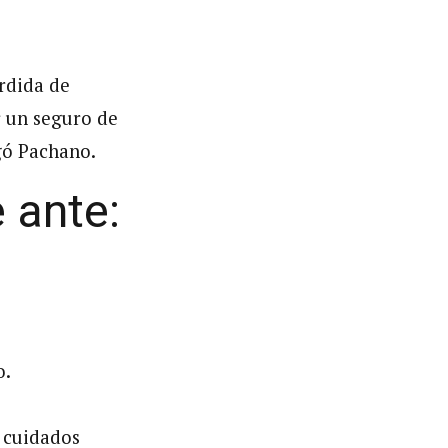
erdida de
r un seguro de
gó Pachano.
 ante:
o.
n cuidados