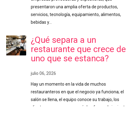
presentaron una amplia oferta de productos,
servicios, tecnología, equipamiento, alimentos,
bebidas y…
¿Qué separa a un
restaurante que crece de
uno que se estanca?
julio 06, 2026
Hay un momento en la vida de muchos
restauranteros en que el negocio ya funciona; el
salón se llena, el equipo conoce su trabajo, los
clientes regresan y aun así algo frena el siguiente
paso. La idea de crecer o abrir un segundo local
existe hace meses, pero nunca termina de cuajar. O
se abrió, y administrarlo se volvió más complicado
de lo esperado. Ese freno casi siempre tiene el