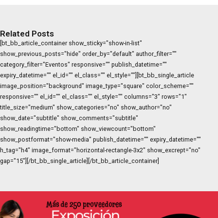
Related Posts
[bt_bb_article_container show_sticky="show-in-list"
show_previous_posts="hide" order_by="default" author_filter=""
category_filter="Eventos" responsive="" publish_datetime=""
expiry_datetime="" el_id="" el_class="" el_style=""][bt_bb_single_article
image_position="background" image_type="square" color_scheme=""
responsive="" el_id="" el_class="" el_style="" columns="3" rows="1"
title_size="medium" show_categories="no" show_author="no"
show_date="subtitle" show_comments="subtitle"
show_readingtime="bottom" show_viewcount="bottom"
show_postformat="show-media" publish_datetime="" expiry_datetime=""
h_tag="h4" image_format="horizontal-rectangle-3x2" show_excrept="no"
gap="15"][/bt_bb_single_article][/bt_bb_article_container]