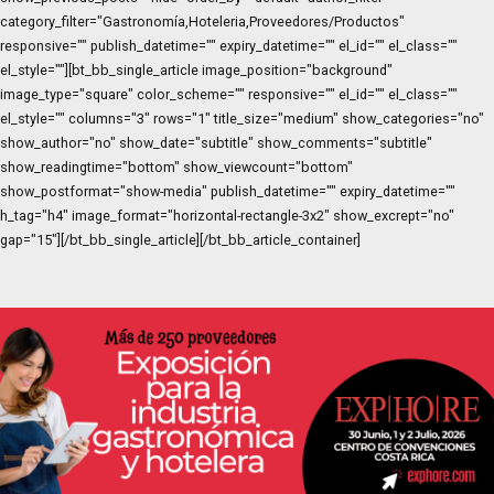
category_filter="Gastronomía,Hoteleria,Proveedores/Productos"
responsive="" publish_datetime="" expiry_datetime="" el_id="" el_class=""
el_style=""][bt_bb_single_article image_position="background"
image_type="square" color_scheme="" responsive="" el_id="" el_class=""
el_style="" columns="3" rows="1" title_size="medium" show_categories="no"
show_author="no" show_date="subtitle" show_comments="subtitle"
show_readingtime="bottom" show_viewcount="bottom"
show_postformat="show-media" publish_datetime="" expiry_datetime=""
h_tag="h4" image_format="horizontal-rectangle-3x2" show_excrept="no"
gap="15"][/bt_bb_single_article][/bt_bb_article_container]