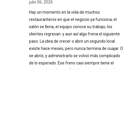
julio 06, 2026
Hay un momento en la vida de muchos
restauranteros en que el negocio ya funciona; el
salón se llena, el equipo conoce su trabajo, los
clientes regresan y aun así algo frena el siguiente
paso. La idea de crecer o abrir un segundo local
existe hace meses, pero nunca termina de cuajar. O
se abrió, y administrarlo se volvió más complicado
de lo esperado. Ese freno casi siempre tiene el
mismo origen: tomar decisiones importantes sin
información confiable. Decisiones a ciegas Cuando
el negocio inicia y el dueño está presente todos los
días, la intuición puede funcionar. Se siente
cuando…
Pairing
Festival:experiencia