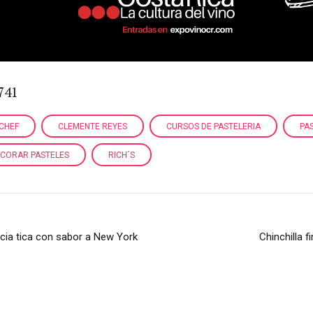
741
CHEF
CLEMENTE REYES
CURSOS DE PASTELERIA
PA
CORAR PASTELES
RICH´S
cia tica con sabor a New York
Chinchilla 