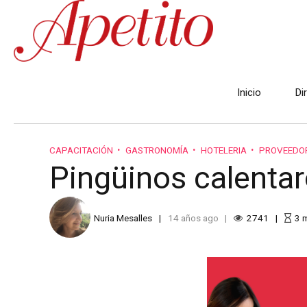
Inicio
Di
CAPACITACIÓN
GASTRONOMÍA
HOTELERIA
PROVEEDO
Pingüinos calenta
Nuria Mesalles
14 años ago
2741
3
m