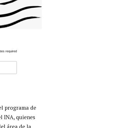
tes required
del programa de
l INA, quienes
el área de la