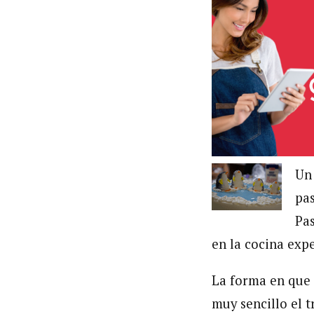
Un
pas
Pas
en la cocina exp
La forma en que 
muy sencillo el t