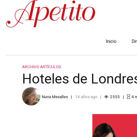
Inicio
Di
ARCHIVO ARTÍCULOS
Hoteles de Londre
Nuria Mesalles
14 años ago
2555
4
m