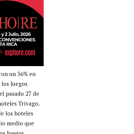
eron un 36% en
 los Juegos
 el pasado 27 de
hoteles Trivago.
de los hoteles
ecio medio que
los Juegos