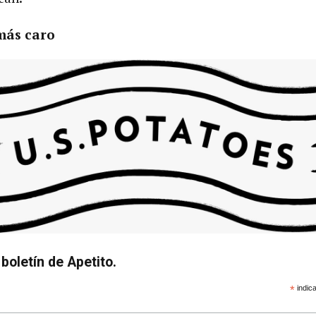
 más caro
boletín de Apetito.
*
indica