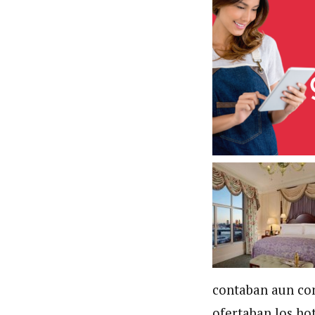
contaban aun con
ofertaban los hot