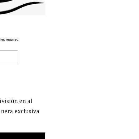
tes required
visión en al
anera exclusiva