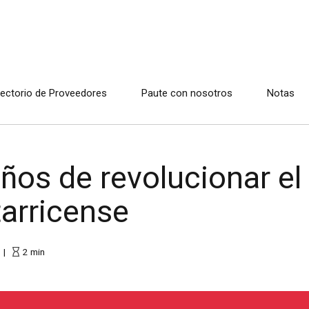
rectorio de Proveedores
Paute con nosotros
Notas
años de revolucionar e
arricense
2
min