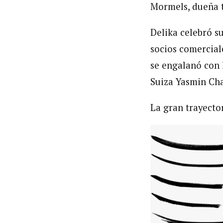
Mormels, dueña t
Delika celebró s
socios comerciale
se engalanó con 
Suiza Yasmin Cha
La gran trayecto