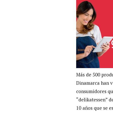
Más de 500 produ
Dinamarca han ven
consumidores que
“delikatessen” d
10 años que se e