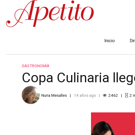
Inicio
Di
GASTRONOMÍA
Copa Culinaria lle
Nuria Mesalles
14 años ago
2462
2
m