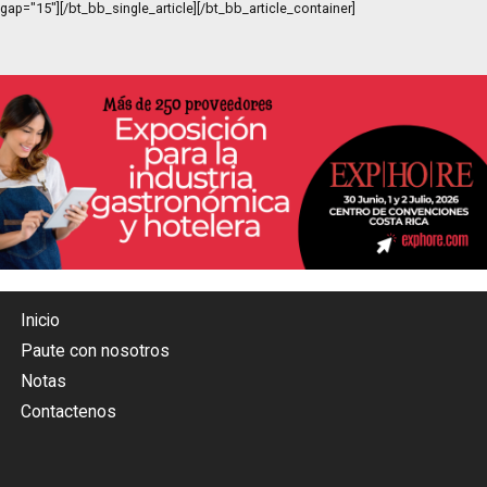
gap="15"][/bt_bb_single_article][/bt_bb_article_container]
Inicio
Paute con nosotros
Notas
Contactenos