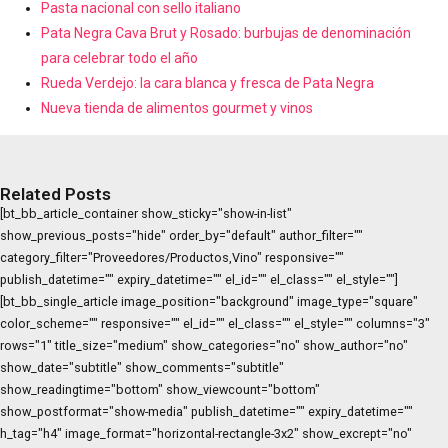
Pasta nacional con sello italiano
Pata Negra Cava Brut y Rosado: burbujas de denominación
para celebrar todo el año
Rueda Verdejo: la cara blanca y fresca de Pata Negra
Nueva tienda de alimentos gourmet y vinos
Related Posts
[bt_bb_article_container show_sticky="show-in-list"
show_previous_posts="hide" order_by="default" author_filter=""
category_filter="Proveedores/Productos,Vino" responsive=""
publish_datetime="" expiry_datetime="" el_id="" el_class="" el_style=""]
[bt_bb_single_article image_position="background" image_type="square"
color_scheme="" responsive="" el_id="" el_class="" el_style="" columns="3"
rows="1" title_size="medium" show_categories="no" show_author="no"
show_date="subtitle" show_comments="subtitle"
show_readingtime="bottom" show_viewcount="bottom"
show_postformat="show-media" publish_datetime="" expiry_datetime=""
h_tag="h4" image_format="horizontal-rectangle-3x2" show_excrept="no"