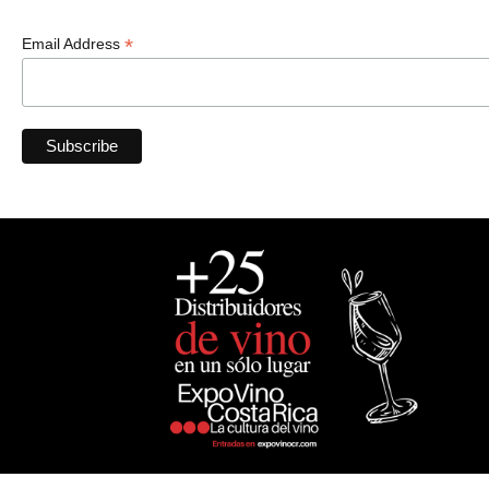
*
Email Address