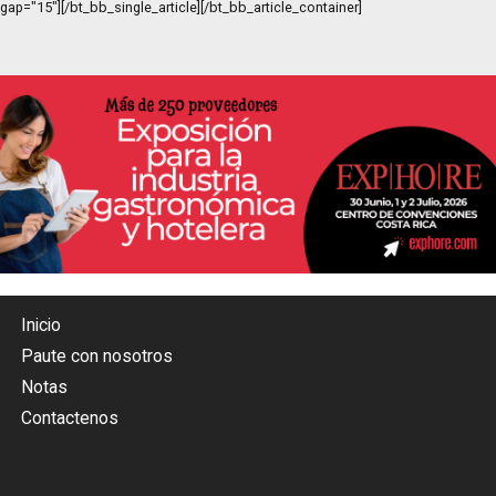
gap="15"][/bt_bb_single_article][/bt_bb_article_container]
Inicio
Paute con nosotros
Notas
Contactenos