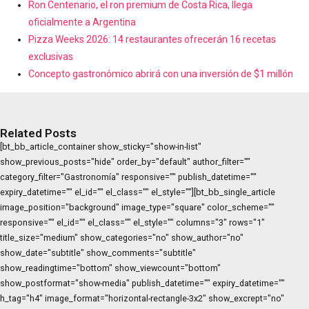
Ron Centenario, el ron premium de Costa Rica, llega
oficialmente a Argentina
Pizza Weeks 2026: 14 restaurantes ofrecerán 16 recetas
exclusivas
Concepto gastronómico abrirá con una inversión de $1 millón
Related Posts
[bt_bb_article_container show_sticky="show-in-list"
show_previous_posts="hide" order_by="default" author_filter=""
category_filter="Gastronomía" responsive="" publish_datetime=""
expiry_datetime="" el_id="" el_class="" el_style=""][bt_bb_single_article
image_position="background" image_type="square" color_scheme=""
responsive="" el_id="" el_class="" el_style="" columns="3" rows="1"
title_size="medium" show_categories="no" show_author="no"
show_date="subtitle" show_comments="subtitle"
show_readingtime="bottom" show_viewcount="bottom"
show_postformat="show-media" publish_datetime="" expiry_datetime=""
h_tag="h4" image_format="horizontal-rectangle-3x2" show_excrept="no"