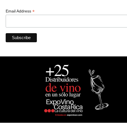
*
Email Address