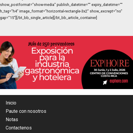
show_postformat="show-media" publish_datetime="" expiry_datetime=""
h_tag="h4" image_format="horizontal-rectangle-3x2" show_excrept="no"
gap="15"][/bt_bb_single_article][/bt_bb_article_container]
Inicio
Paute con nosotros
Notas
Contactenos