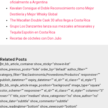
oficialmente a Argentina
Kavalan Consigue el Doble Reconocimiento como Mejor
Destilería y Mejor Whisky Global
The Macallan Double Cask 30 años llega a Costa Rica
Grupo Los Danzantes lanza sus mezcales artesanales y
Tequila Espolón en Costa Rica
Recetas de cócteles con Don Julio
Related Posts
[bt_bb_article_container show_sticky="show-in-list"
show_previous_posts="hide" order_by="default" author_filter=""
category_filter="Bar,Gastronomía,Proveedores/Productos" responsive=""
publish_datetime="" expiry_datetime="" el_id="" el_class="" el_style=""]
[bt_bb_single_article image_position="background" image_type="square"
color_scheme="" responsive="" el_id="" el_class="" el_style="" columns="3"
rows="1" title_size="medium" show_categories="no" show_author="no"
show_date="subtitle" show_comments="subtitle"
show_readingtime="bottom" show_viewcount="bottom"