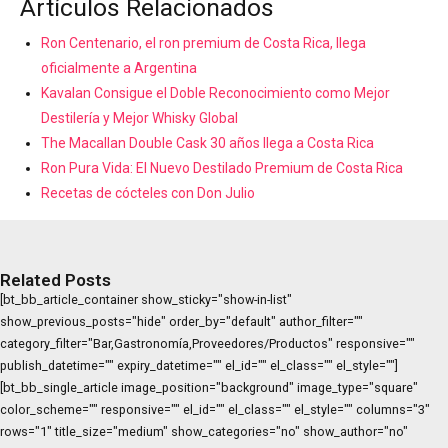
Artículos Relacionados
Ron Centenario, el ron premium de Costa Rica, llega
oficialmente a Argentina
Kavalan Consigue el Doble Reconocimiento como Mejor
Destilería y Mejor Whisky Global
The Macallan Double Cask 30 años llega a Costa Rica
Ron Pura Vida: El Nuevo Destilado Premium de Costa Rica
Recetas de cócteles con Don Julio
Related Posts
[bt_bb_article_container show_sticky="show-in-list"
show_previous_posts="hide" order_by="default" author_filter=""
category_filter="Bar,Gastronomía,Proveedores/Productos" responsive=""
publish_datetime="" expiry_datetime="" el_id="" el_class="" el_style=""]
[bt_bb_single_article image_position="background" image_type="square"
color_scheme="" responsive="" el_id="" el_class="" el_style="" columns="3"
rows="1" title_size="medium" show_categories="no" show_author="no"