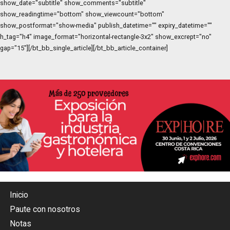
show_date="subtitle" show_comments="subtitle"
show_readingtime="bottom" show_viewcount="bottom"
show_postformat="show-media" publish_datetime="" expiry_datetime=""
h_tag="h4" image_format="horizontal-rectangle-3x2" show_excrept="no"
gap="15"][/bt_bb_single_article][/bt_bb_article_container]
Inicio
Paute con nosotros
Notas