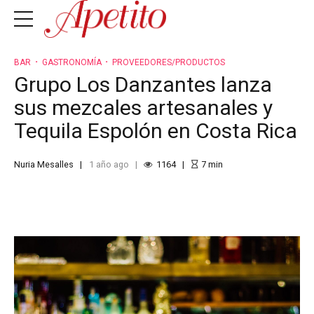
BAR
GASTRONOMÍA
PROVEEDORES/PRODUCTOS
Grupo Los Danzantes lanza
sus mezcales artesanales y
Tequila Espolón en Costa Rica
Nuria Mesalles
1 año ago
1164
7
min