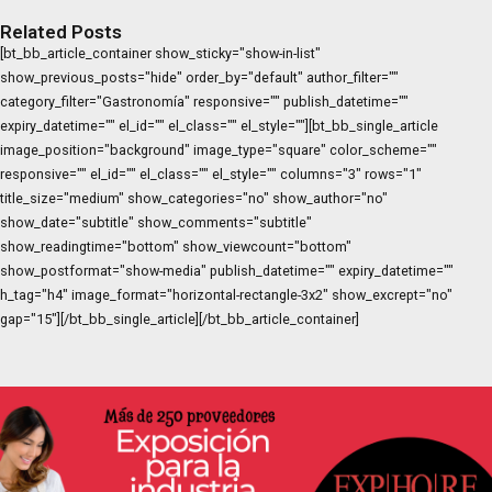
Related Posts
[bt_bb_article_container show_sticky="show-in-list"
show_previous_posts="hide" order_by="default" author_filter=""
category_filter="Gastronomía" responsive="" publish_datetime=""
expiry_datetime="" el_id="" el_class="" el_style=""][bt_bb_single_article
image_position="background" image_type="square" color_scheme=""
responsive="" el_id="" el_class="" el_style="" columns="3" rows="1"
title_size="medium" show_categories="no" show_author="no"
show_date="subtitle" show_comments="subtitle"
show_readingtime="bottom" show_viewcount="bottom"
show_postformat="show-media" publish_datetime="" expiry_datetime=""
h_tag="h4" image_format="horizontal-rectangle-3x2" show_excrept="no"
gap="15"][/bt_bb_single_article][/bt_bb_article_container]