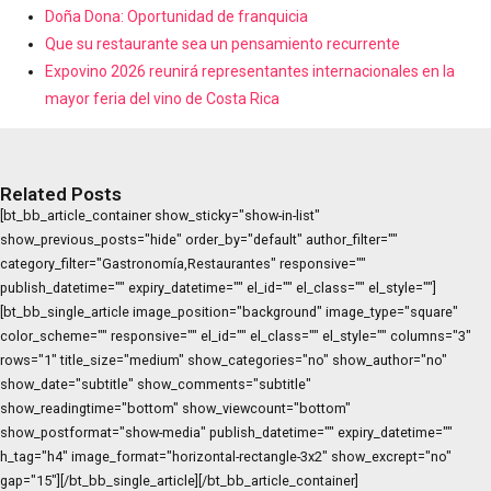
Doña Dona: Oportunidad de franquicia
Que su restaurante sea un pensamiento recurrente
Expovino 2026 reunirá representantes internacionales en la
mayor feria del vino de Costa Rica
Related Posts
[bt_bb_article_container show_sticky="show-in-list"
show_previous_posts="hide" order_by="default" author_filter=""
category_filter="Gastronomía,Restaurantes" responsive=""
publish_datetime="" expiry_datetime="" el_id="" el_class="" el_style=""]
[bt_bb_single_article image_position="background" image_type="square"
color_scheme="" responsive="" el_id="" el_class="" el_style="" columns="3"
rows="1" title_size="medium" show_categories="no" show_author="no"
show_date="subtitle" show_comments="subtitle"
show_readingtime="bottom" show_viewcount="bottom"
show_postformat="show-media" publish_datetime="" expiry_datetime=""
h_tag="h4" image_format="horizontal-rectangle-3x2" show_excrept="no"
gap="15"][/bt_bb_single_article][/bt_bb_article_container]