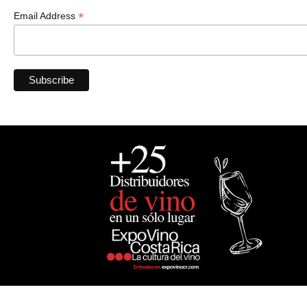
*
Email Address