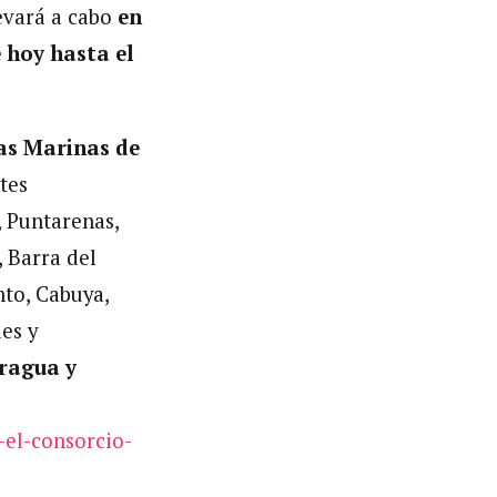
levará a cabo
en
 hoy hasta el
eas Marinas de
tes
, Puntarenas,
, Barra del
nto, Cabuya,
les y
ragua y
y-el-consorcio-