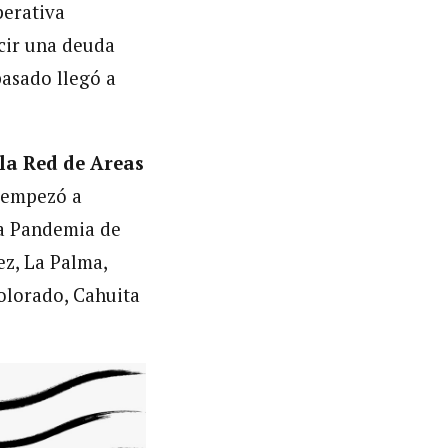
perativa
cir una deuda
pasado llegó a
 la Red de Areas
 empezó a
la Pandemia de
z, La Palma,
Colorado, Cahuita