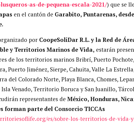
lusqueros-as-de-pequena-escala-2021/
) que se l
Lapas
en el cantón de
Garabito, Puntarenas, desde
e.
 organizado por
CoopeSoliDar R.L. y la Red de Ár
le y Territorios Marinos de Vida,
estarán presen
es de los territorios marinos Bribrí, Puerto Pochote
ira, Puerto Jiménez, Sierpe, Cahuita, Valle La Estrella
rra del Colorado Norte, Playa Blanca, Chomes, Lepa
 Isla Venado, Territorio Boruca y San Juanillo, Tárco
cudirán representantes de
México, Honduras, Nica
s forman parte del Consorcio TICCAs
erritoriesoflife.org/es/sobre-los-territorios-de-vida-