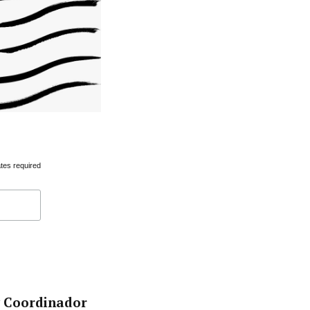
tes required
y Coordinador