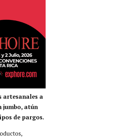
s artesanales
a
n jumbo, atún
ipos de pargos.
oductos,