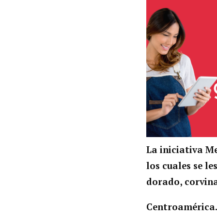
L
a iniciativa M
los cuales se l
dorado, corvin
Centroamérica