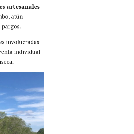
es artesanales
mbo, atún
e pargos.
es involucradas
venta individual
nseca.