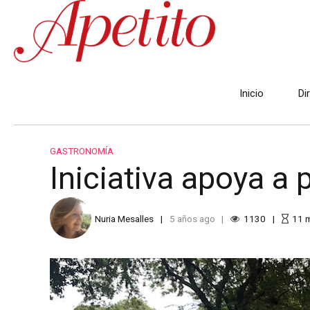
Inicio
Di
GASTRONOMÍA
Iniciativa apoya a
Nuria Mesalles
5 años ago
1130
11
m