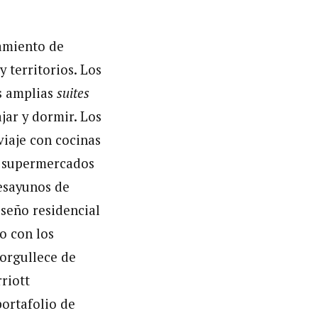
jamiento de
 territorios. Los
as amplias
suites
jar y dormir. Los
viaje con cocinas
o, supermercados
desayunos de
iseño residencial
o con los
norgullece de
riott
portafolio de