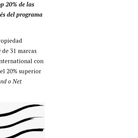
op 20% de las
avés del programa
ropiedad
y de 31 marcas
nternational con
 el 20% superior
nd o Net