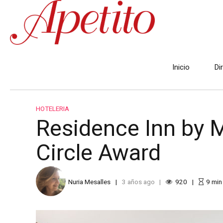
Inicio
Di
HOTELERIA
Residence Inn by M
Circle Award
Nuria Mesalles
3 años ago
920
9
min