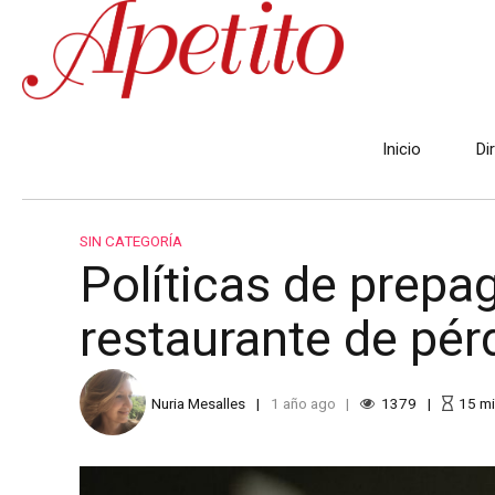
Inicio
Di
SIN CATEGORÍA
Políticas de prep
restaurante de pér
Nuria Mesalles
1 año ago
1379
15
mi