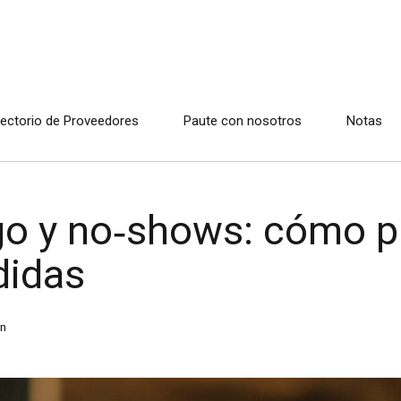
rectorio de Proveedores
Paute con nosotros
Notas
ago y no‑shows: cómo p
didas
n