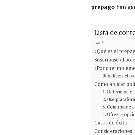
prepago
han gan
Lista de cont
¿Qué es el prepa
Suscríbase al bol
¿Por qué impleme
Beneficios clav
Cómo aplicar polí
1. Determine e
2. Use platafor
3. Comunique c
4. Ofrezca opcio
Casos de éxito
Consideraciones 