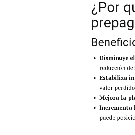
¿Por q
prepag
Benefici
Disminuye e
reducción del
Estabiliza i
valor perdido
Mejora la pl
Incrementa l
puede posicio