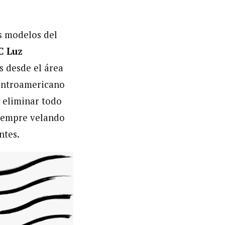
s modelos del
C Luz
s desde el área
Centroamericano
y eliminar todo
 siempre velando
ntes.