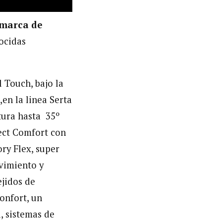
 marca de
ocidas
 Touch, bajo la
en la linea Serta
tura hasta 35º
fect Comfort con
ry Flex, super
ovimiento y
ejidos de
onfort, un
, sistemas de