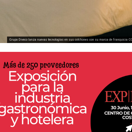
Grupo Diveco lanza nuevas tecnologías en sus colchones con su marca de franquici