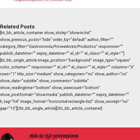
Related Posts
[bt_bb_article_container show_sticky="show-in-list"
show_previous_posts="hide" order_by="default" author_filter=""
category_filter="Gastronomía,Proveedores/Productos" responsive=""
publish_datetime="" expiry_datetime="" el_id="" el_class="" el_style=""]
[bt_bb_single_article image_position="background" image_type="square"
color_scheme="" responsive="" el_id="" el_class="" el_style="" columns="3"
rows="1" title_size="medium" show_categories="no" show_author="no"
show_date="subtitle" show_comments="subtitle"
show_readingtime="bottom" show_viewcount="bottom"
show_postformat="show-media" publish_datetime="" expiry_datetime=""
h_tag="h4" image_format="horizontal-rectangle-3x2" show_excrept="no"
gap="15"][/bt_bb_single_article][/bt_bb_article_container]