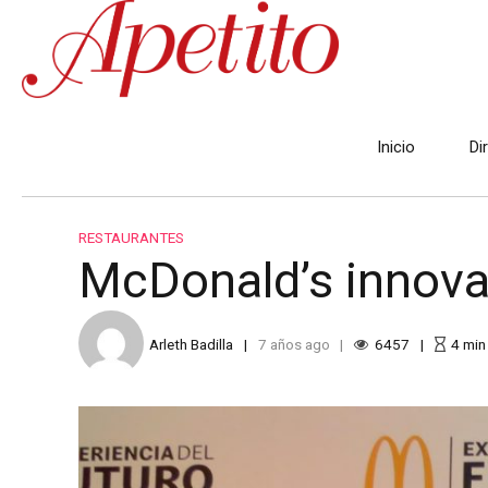
Inicio
Di
RESTAURANTES
McDonald’s innova
Arleth Badilla
7 años ago
6457
4
min