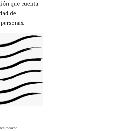
egión que cuenta
idad de
0 personas.
tes required