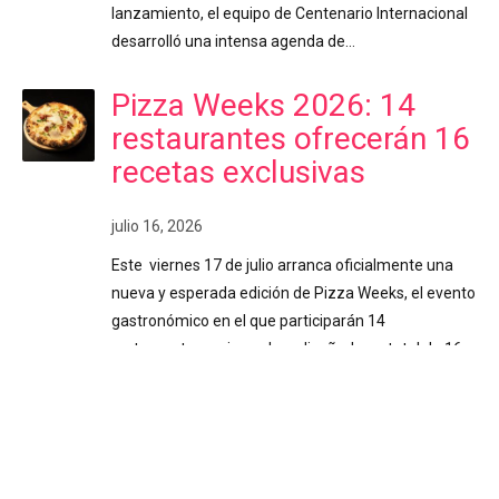
lanzamiento, el equipo de Centenario Internacional
desarrolló una intensa agenda de…
Pizza Weeks 2026: 14
restaurantes ofrecerán 16
recetas exclusivas
julio 16, 2026
Este viernes 17 de julio arranca oficialmente una
nueva y esperada edición de Pizza Weeks, el evento
gastronómico en el que participarán 14
restaurantes, quienes han diseñado un total de 16
variedades exclusivas de pizza para consentir el
paladar de los costarricenses. Costa Rica. Durante
poco más de dos semanas (del 17 de julio al 2 de
agosto), los amantes de la pizza disfrutarán de
creaciones culinarias únicas, elaboradas con