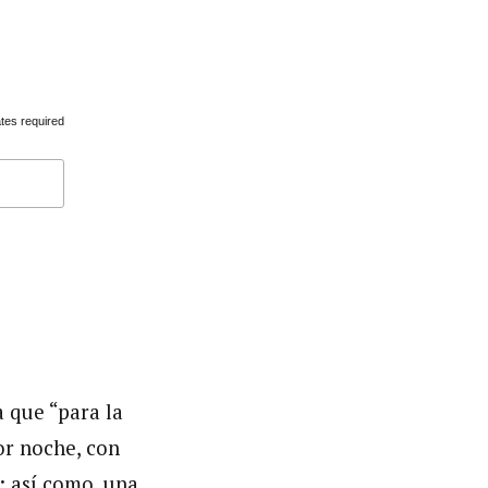
tes required
 que “para la
or noche, con
; así como, una