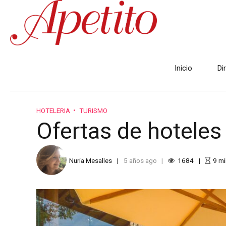
Inicio
Di
HOTELERIA
TURISMO
Ofertas de hotele
Nuria Mesalles
5 años ago
1684
9
mi