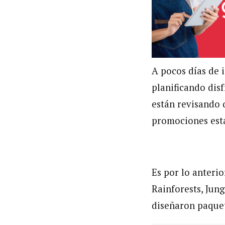
A pocos días de 
planificando dis
están revisando q
promociones está
Es por lo anteri
Rainforests, Jung
diseñaron paquet