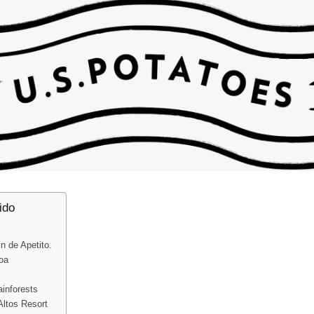
ido
n de Apetito.
oa
inforests
Altos Resort