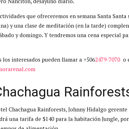
ro Nanciton, desayuno diario.
actividades que ofreceremos en semana Santa Santa 
na) y una clase de meditación (en la tarde) complent
 sábado y domingo. Y tendremos una cena especial pa
s los interesados pueden llamar a +506
2479-7070
o e
morarenal.com
Chachagua Rainforest
otel Chachagua Rainforests, Johnny Hidalgo gerente
rá una tarifa de $140 para la habitación Jungle, por
tiempos de alimentación.