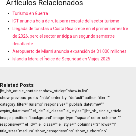
Artículos Relacionados
Turismo en Guerra
ICT anuncia hoja de ruta para rescate del sector turismo
Llegada de turistas a Costa Rica crece en el primer semestre
de 2026, pero el sector anticipa un segundo semestre
desafiante
Aeropuerto de Miami anuncia expansión de $1.000 millones
Islandia lidera el Índice de Seguridad en Viajes 2025
Related Posts
[bt_bb_article_container show_sticky="show-in-list"
show_previous_posts="hide" order_by="default" author_filter=""
category_filter="Turismo" responsive="" publish_datetime=""
expiry_datetime="" el_id="" el_class="" el_style=""][bt_bb_single_article
image_position="background" image_type="square" color_scheme=""
responsive="" el_id="" el_class="" el_style="" columns="3" rows="1"
title_size="medium" show_categories="no" show_author="no"