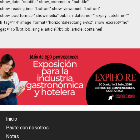
show_date="subtitle" show_comments="subtitle"
show_readingtime="bottom" show_viewcount="bottom"
show_postformat="show-media" publish_datetime="" expiry_datetime=""
h_tag="h4" image_format="horizontal-rectangle-3x2" show_excrept="no"
gap="15"][/bt_bb_single_article][/bt_bb_article_container]
Inicio
Paute con nosotros
Notas