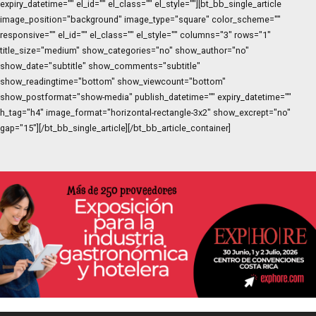
expiry_datetime="" el_id="" el_class="" el_style=""][bt_bb_single_article
image_position="background" image_type="square" color_scheme=""
responsive="" el_id="" el_class="" el_style="" columns="3" rows="1"
title_size="medium" show_categories="no" show_author="no"
show_date="subtitle" show_comments="subtitle"
show_readingtime="bottom" show_viewcount="bottom"
show_postformat="show-media" publish_datetime="" expiry_datetime=""
h_tag="h4" image_format="horizontal-rectangle-3x2" show_excrept="no"
gap="15"][/bt_bb_single_article][/bt_bb_article_container]