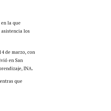
 en la que
asistencia los
 14 de marzo, con
ivió en San
prendizaje, INA.
ientras que