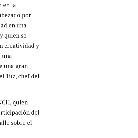
n en la
cabezado por
dad en una
y quien se
 creatividad y
n una
e una gran
l Tuz, chef del
NCH, quien
rticipación del
lle sobre el