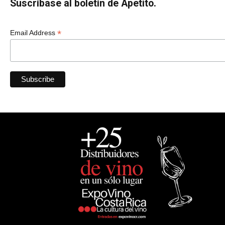
Suscríbase al boletín de Apetito.
*
Email Address