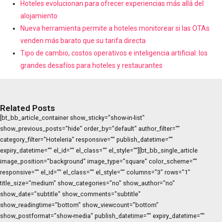
Hoteles evolucionan para ofrecer experiencias más allá del
alojamiento
Nueva herramienta permite a hoteles monitorear si las OTAs
venden más barato que su tarifa directa
Tipo de cambio, costos operativos e inteligencia artificial: los
grandes desafíos para hoteles y restaurantes
Related Posts
[bt_bb_article_container show_sticky="show-in-list"
show_previous_posts="hide" order_by="default" author_filter=""
category_filter="Hoteleria" responsive="" publish_datetime=""
expiry_datetime="" el_id="" el_class="" el_style=""][bt_bb_single_article
image_position="background" image_type="square" color_scheme=""
responsive="" el_id="" el_class="" el_style="" columns="3" rows="1"
title_size="medium" show_categories="no" show_author="no"
show_date="subtitle" show_comments="subtitle"
show_readingtime="bottom" show_viewcount="bottom"
show_postformat="show-media" publish_datetime="" expiry_datetime=""