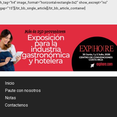
h_tag="h4" image_format="horizontal-rectangle-3x2" show_excrept="no"
gap="15"][/bt_bb_single_article][/bt_bb_article_container]
Inicio
Paute con nosotros
Notas
Contactenos