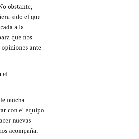
No obstante,
iera sido el que
icada a la
para que nos
u opiniones ante
 el
arle mucha
tar con el equipo
hacer nuevas
 nos acompaña.