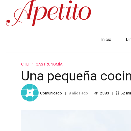
Inicio
Di
CHEF
GASTRONOMÍA
Una pequeña cocine
Comunicado
8 años ago
2883
52
mi