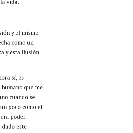
la vida.
esión y el mismo
fecha como un
 y ​​esta ilusión
ora sí, es
po humano que me
mano cuando se
a un poco como el
 era poder
a dado este