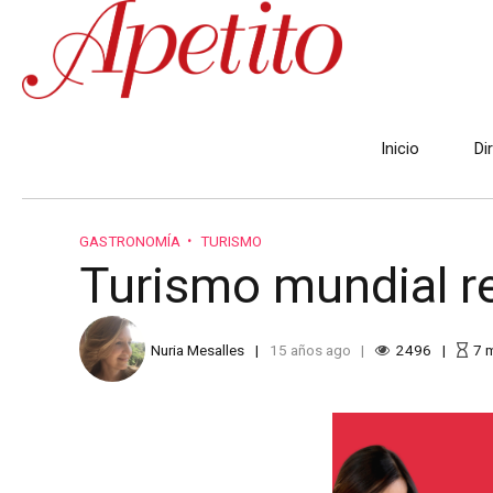
Inicio
Di
GASTRONOMÍA
TURISMO
Turismo mundial re
Nuria Mesalles
15 años ago
2496
7
m