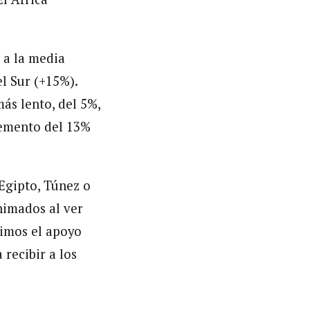
 a la media
el Sur (+15%).
ás lento, del 5%,
remento del 13%
Egipto, Túnez o
nimados al ver
dimos el apoyo
recibir a los