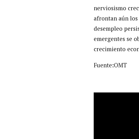
nerviosismo crec
afrontan aún los
desempleo persi
emergentes se ob
crecimiento econ
Fuente:OMT