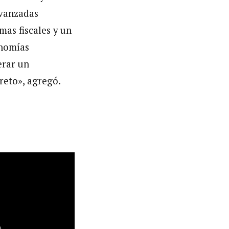
avanzadas
mas fiscales y un
onomías
erar un
reto», agregó.