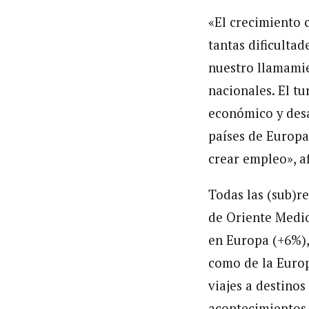
«El crecimiento 
tantas dificulta
nuestro llamamie
nacionales. El t
económico y desa
países de Europa
crear empleo», a
Todas las (sub)r
de Oriente Medio
en Europa (+6%),
como de la Europa
viajes a destino
acontecimientos 