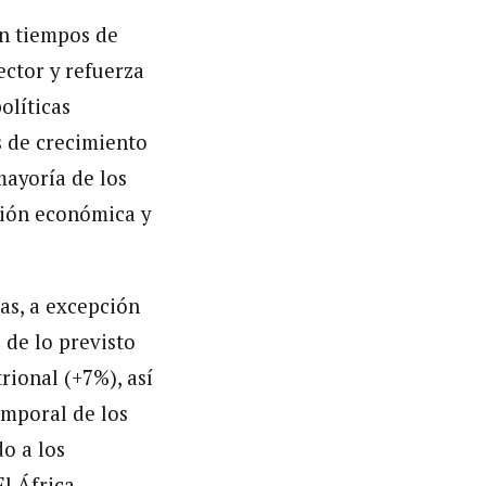
en tiempos de
ector y refuerza
olíticas
s de crecimiento
ayoría de los
ción económica y
as, a excepción
 de lo previsto
rional (+7%), así
emporal de los
o a los
l África