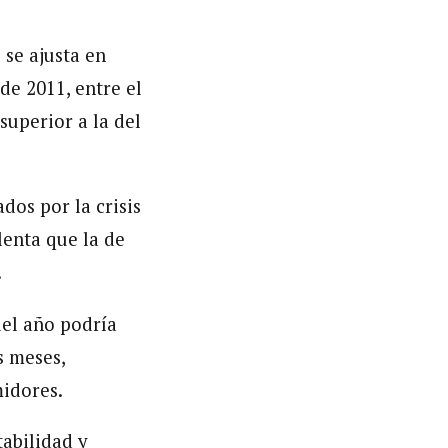
 se ajusta en
de 2011, entre el
superior a la del
dos por la crisis
lenta que la de
.
del año podría
s meses,
midores.
abilidad y