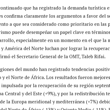
continuado que ha registrado la demanda turística 
des confirma claramente los argumentos a favor del s
nto a que sea considerado como prioritario en las p
urismo puede desempeñar un papel clave en término
rrollo, especialmente en un momento en el que la m
 y América del Norte luchan por lograr la recupera
firmó el Secretario General de la OMT, Taleb Rifai.
egiones del mundo han registrado tendencias positiv
 y el Norte de África. Los resultados fueron mejores
 impulsada por la recuperación de su región septent
 Central y del Este (+9%), y por la redistribución t
s de la Europa meridional y mediterránea (+7%) debid
del Norte de África (-13%) y Oriente Medio (-11%). E