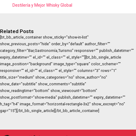
Destilería y Mejor Whisky Global
Related Posts
[bt_bb_article_container show_sticky="show-in-list"
show_previous_posts="hide" order_by="default" author_filter=""
category_filter="Bar,Gastronomía,Turismo" responsive="" publish_datetime=""
expiry_datetime="" el_id="" el_class="" el_style=""][bt_bb_single_article
image_position="background" image_type="square" color_scheme=""
responsive="" el_id="" el_class="" el_style="" columns="3" rows="1"
title_size="medium" show_categories="no" show_author="no"
show_date="subtitle" show_comments="subtitle"
show_readingtime="bottom" show_viewcount="bottom"
show_postformat="show-media" publish_datetime="" expiry_datetime=""
h_tag="h4" image_format="horizontal-rectangle-3x2" show_excrept="no"
gap="15"][/bt_bb_single_article][/bt_bb_article_container]