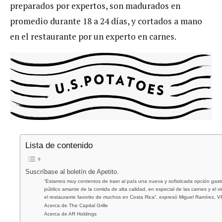
preparados por expertos, son madurados en
promedio durante 18 a 24 días, y cortados a mano
en el restaurante por un experto en carnes.
Lista de contenido
Suscríbase al boletín de Apetito.
“Estamos muy contentos de traer al país una nueva y sofisticada opción gast
público amante de la comida de alta calidad, en especial de las carnes y el v
el restaurante favorito de muchos en Costa Rica”, expresó Miguel Ramírez, 
Acerca de The Capital Grille
Acerca de AR Holdings