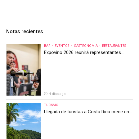
Notas recientes
BAR
EVENTOS
GASTRONOMÍA
RESTAURANTES
Expovino 2026 reunirá representantes
internacionales en la mayor feria del vino
de Costa Rica
4 días ago
TURISMO
Llegada de turistas a Costa Rica crece en
el primer semestre de 2026, pero el sector
anticipa un segundo semestre desafiante