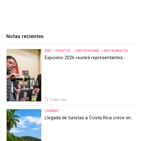
Notas recientes
BAR
EVENTOS
GASTRONOMÍA
RESTAURANTES
Expovino 2026 reunirá representantes
internacionales en la mayor feria del vino
de Costa Rica
3 días ago
TURISMO
Llegada de turistas a Costa Rica crece en
el primer semestre de 2026, pero el sector
anticipa un segundo semestre desafiante