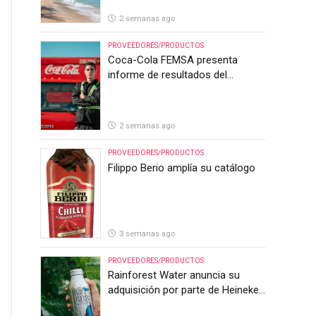
2 semanas ago
PROVEEDORES/PRODUCTOS
Coca-Cola FEMSA presenta
informe de resultados del
segundo trimestre de 2026
2 semanas ago
PROVEEDORES/PRODUCTOS
Filippo Berio amplía su catálogo
3 semanas ago
PROVEEDORES/PRODUCTOS
Rainforest Water anuncia su
adquisición por parte de Heineken
Costa Rica