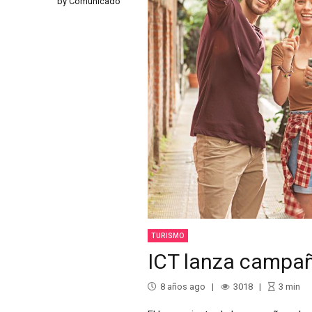
by Comunicado
TURISMO
ICT lanza campañ
8 años ago
3018
3
min