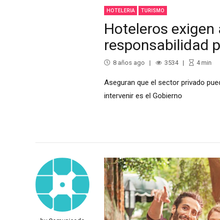
HOTELERIA
TURISMO
Hoteleros exigen 
responsabilidad p
8 años ago
3534
4
min
Aseguran que el sector privado pued
intervenir es el Gobierno