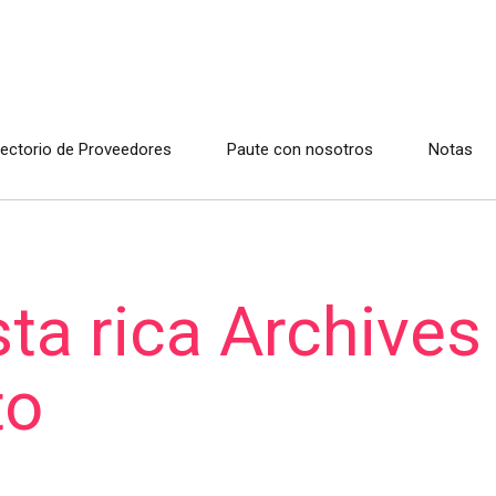
rectorio de Proveedores
Paute con nosotros
Notas
ta rica Archives 
to