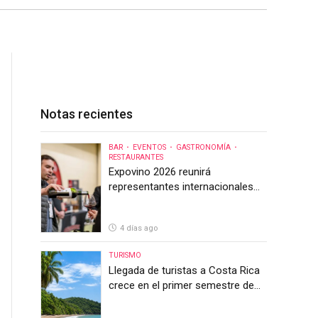
Notas recientes
BAR
EVENTOS
GASTRONOMÍA
RESTAURANTES
Expovino 2026 reunirá
representantes internacionales
en la mayor feria del vino de
Costa Rica
4 días ago
TURISMO
Llegada de turistas a Costa Rica
crece en el primer semestre de
2026, pero el sector anticipa un
segundo semestre desafiante