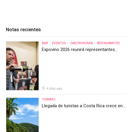
Notas recientes
BAR
EVENTOS
GASTRONOMÍA
RESTAURANTES
Expovino 2026 reunirá representantes
internacionales en la mayor feria del vino
de Costa Rica
4 días ago
TURISMO
Llegada de turistas a Costa Rica crece en
el primer semestre de 2026, pero el sector
anticipa un segundo semestre desafiante