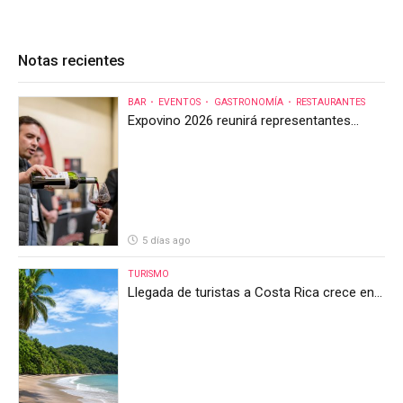
Notas recientes
BAR
EVENTOS
GASTRONOMÍA
RESTAURANTES
Expovino 2026 reunirá representantes
internacionales en la mayor feria del vino
de Costa Rica
5 días ago
TURISMO
Llegada de turistas a Costa Rica crece en
el primer semestre de 2026, pero el sector
anticipa un segundo semestre desafiante