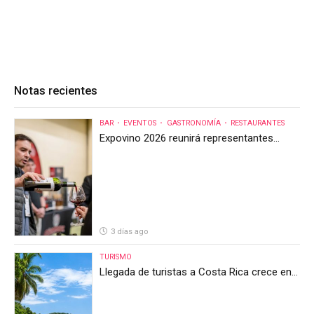
Notas recientes
BAR
EVENTOS
GASTRONOMÍA
RESTAURANTES
Expovino 2026 reunirá representantes
internacionales en la mayor feria del vino
de Costa Rica
3 días ago
TURISMO
Llegada de turistas a Costa Rica crece en
el primer semestre de 2026, pero el sector
anticipa un segundo semestre desafiante