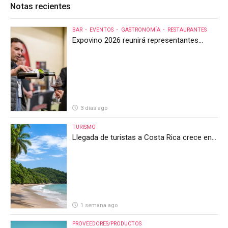
Notas recientes
BAR
EVENTOS
GASTRONOMÍA
RESTAURANTES
Expovino 2026 reunirá representantes
internacionales en la mayor feria del vino
de Costa Rica
3 días ago
TURISMO
Llegada de turistas a Costa Rica crece en
el primer semestre de 2026, pero el sector
anticipa un segundo semestre desafiante
1 semana ago
PROVEEDORES/PRODUCTOS