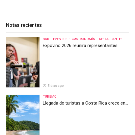
Notas recientes
BAR
EVENTOS
GASTRONOMÍA
RESTAURANTES
Expovino 2026 reunirá representantes
internacionales en la mayor feria del vino
de Costa Rica
5 días ago
TURISMO
Llegada de turistas a Costa Rica crece en
el primer semestre de 2026, pero el sector
anticipa un segundo semestre desafiante