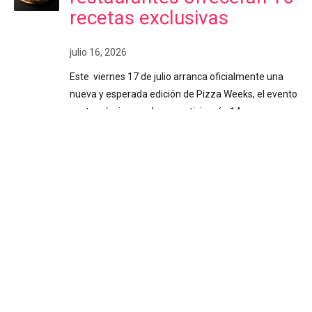
recetas exclusivas
julio 16, 2026
Este viernes 17 de julio arranca oficialmente una
nueva y esperada edición de Pizza Weeks, el evento
gastronómico en el que participarán 14
restaurantes, quienes han diseñado un total de 16
variedades exclusivas de pizza para consentir el
paladar de los costarricenses. Costa Rica. Durante
poco más de dos semanas (del 17 de julio al 2 de
agosto), los amantes de la pizza disfrutarán de
creaciones culinarias únicas, elaboradas con
recetas especiales que no se encuentran en los
menús habituales de los locales participantes. La
propuesta destaca por su diversidad y técnicas,
explorando variados estilos de masas, salsas
especiales y…