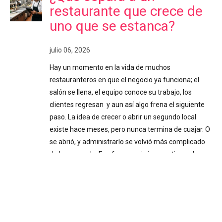
restaurante que crece de
uno que se estanca?
julio 06, 2026
Hay un momento en la vida de muchos
restauranteros en que el negocio ya funciona; el
salón se llena, el equipo conoce su trabajo, los
clientes regresan y aun así algo frena el siguiente
paso. La idea de crecer o abrir un segundo local
existe hace meses, pero nunca termina de cuajar. O
se abrió, y administrarlo se volvió más complicado
de lo esperado. Ese freno casi siempre tiene el
mismo origen: tomar decisiones importantes sin
información confiable. Decisiones a ciegas Cuando
el negocio inicia y el dueño está presente todos los
días, la intuición puede funcionar. Se siente
cuando…