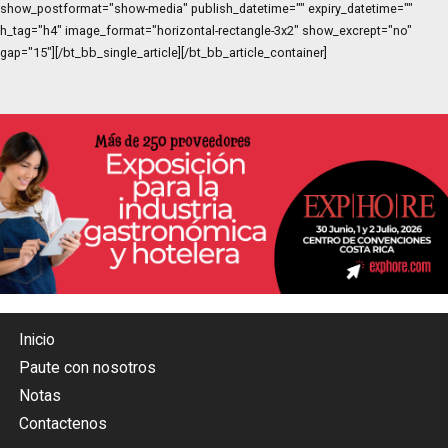
show_postformat="show-media" publish_datetime="" expiry_datetime=""
h_tag="h4" image_format="horizontal-rectangle-3x2" show_excrept="no"
gap="15"][/bt_bb_single_article][/bt_bb_article_container]
Inicio
Paute con nosotros
Notas
Contactenos