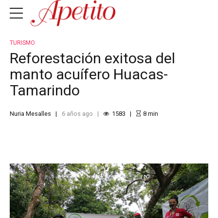
TURISMO
Reforestación exitosa del
manto acuífero Huacas-
Tamarindo
Nuria Mesalles
6 años ago
1583
8
min