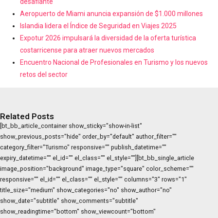
desafiante
Aeropuerto de Miami anuncia expansión de $1.000 millones
Islandia lidera el Índice de Seguridad en Viajes 2025
Expotur 2026 impulsará la diversidad de la oferta turística
costarricense para atraer nuevos mercados
Encuentro Nacional de Profesionales en Turismo y los nuevos
retos del sector
Related Posts
[bt_bb_article_container show_sticky="show-in-list"
show_previous_posts="hide" order_by="default" author_filter=""
category_filter="Turismo" responsive="" publish_datetime=""
expiry_datetime="" el_id="" el_class="" el_style=""][bt_bb_single_article
image_position="background" image_type="square" color_scheme=""
responsive="" el_id="" el_class="" el_style="" columns="3" rows="1"
title_size="medium" show_categories="no" show_author="no"
show_date="subtitle" show_comments="subtitle"
show_readingtime="bottom" show_viewcount="bottom"