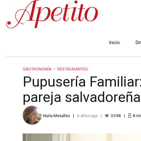
Inicio
Di
GASTRONOMÍA
RESTAURANTES
Pupusería Familia
pareja salvadoreña
Nuria Mesalles
6 años ago
3398
8
mi