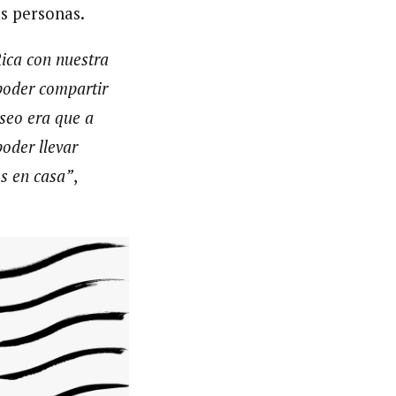
ás personas.
ica con nuestra
 poder compartir
eseo era que a
oder llevar
s en casa”
,