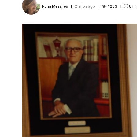
Nuria Mesalles
2 años ago
1233
8
mi