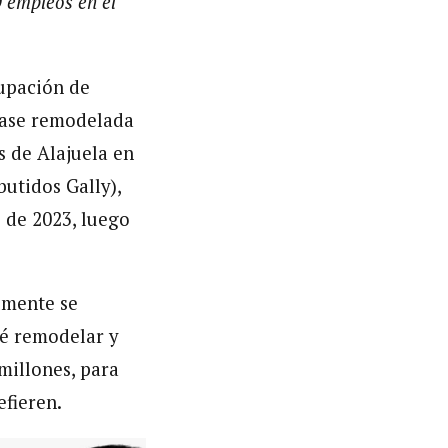
 empleos en el
rupación de
 fase remodelada
s de Alajuela en
utidos Gally),
 de 2023, luego
almente se
vé remodelar y
millones, para
efieren.